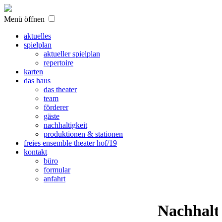
Menü öffnen
aktuelles
spielplan
aktueller spielplan
repertoire
karten
das haus
das theater
team
förderer
gäste
nachhaltigkeit
produktionen & stationen
freies ensemble theater hof/19
kontakt
büro
formular
anfahrt
Nachhalti