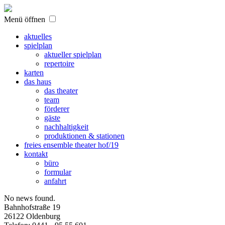
Menü öffnen
aktuelles
spielplan
aktueller spielplan
repertoire
karten
das haus
das theater
team
förderer
gäste
nachhaltigkeit
produktionen & stationen
freies ensemble theater hof/19
kontakt
büro
formular
anfahrt
No news found.
Bahnhofstraße 19
26122 Oldenburg