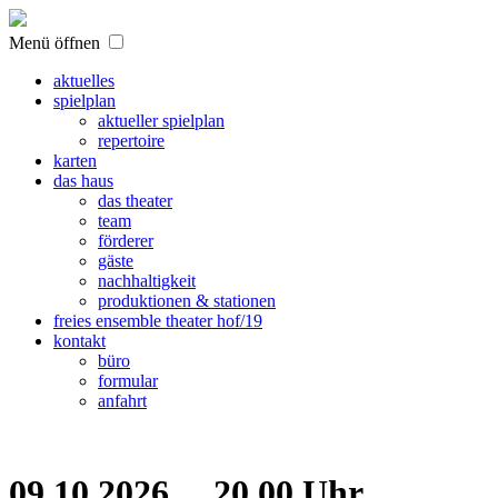
Menü öffnen
aktuelles
spielplan
aktueller spielplan
repertoire
karten
das haus
das theater
team
förderer
gäste
nachhaltigkeit
produktionen & stationen
freies ensemble theater hof/19
kontakt
büro
formular
anfahrt
09.10.2026
20.00 Uhr