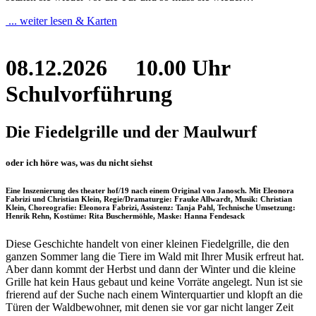
... weiter lesen & Karten
08.12.2026
10.00 Uhr
Schulvorführung
Die Fiedelgrille und der Maulwurf
oder ich höre was, was du nicht siehst
Eine Inszenierung des theater hof/19 nach einem Original von Janosch. Mit Eleonora
Fabrizi und Christian Klein, Regie/Dramaturgie: Frauke Allwardt, Musik: Christian
Klein, Choreografie: Eleonora Fabrizi, Assistenz: Tanja Pahl, Technische Umsetzung:
Henrik Rehn, Kostüme: Rita Buschermöhle, Maske: Hanna Fendesack
Diese Geschichte handelt von einer kleinen Fiedelgrille, die den
ganzen Sommer lang die Tiere im Wald mit Ihrer Musik erfreut hat.
Aber dann kommt der Herbst und dann der Winter und die kleine
Grille hat kein Haus gebaut und keine Vorräte angelegt. Nun ist sie
frierend auf der Suche nach einem Winterquartier und klopft an die
Türen der Waldbewohner, mit denen sie vor gar nicht langer Zeit