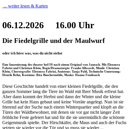
... weiter lesen & Karten
06.12.2026
16.00 Uhr
Die Fiedelgrille und der Maulwurf
oder ich höre was, was du nicht siehst
Eine Inszenierung des theater hof/19 nach einem Original von Janosch. Mit Eleonora
Fabrizi und Christian Klein, Regie/Dramaturgie: Frauke Allwardt, Musik: Christian
Klein, Choreografie: Eleonora Fabrizi, Assistenz: Tanja Pahl, Technische Umsetzung:
Henrik Rehn, Kostüme: Rita Buschermöhle, Maske: Hanna Fendesack
Diese Geschichte handelt von einer kleinen Fiedelgrille, die den
ganzen Sommer lang die Tiere im Wald mit Ihrer Musik erfreut hat.
Aber dann kommt der Herbst und dann der Winter und die kleine
Grille hat kein Haus gebaut und keine Vorräte angelegt. Nun ist sie
frierend auf der Suche nach einem Winterquartier und klopft an die
Türen der Waldbewohner, mit denen sie vor gar nicht langer Zeit
fröhliche Feste gefeiert hat und für die sie unermüdlich die schönste
Geigenmusik spielte. Der Hirschkäfer, die Maus und auch der Fuchs
setzten sie wieder vor die Tür und so muss sie wieder…