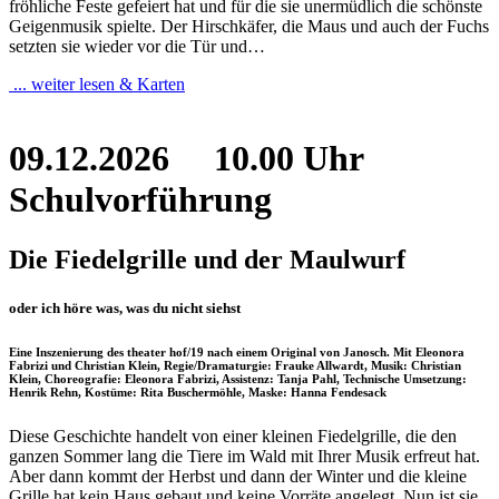
fröhliche Feste gefeiert hat und für die sie unermüdlich die schönste
Geigenmusik spielte. Der Hirschkäfer, die Maus und auch der Fuchs
setzten sie wieder vor die Tür und…
... weiter lesen & Karten
09.12.2026
10.00 Uhr
Schulvorführung
Die Fiedelgrille und der Maulwurf
oder ich höre was, was du nicht siehst
Eine Inszenierung des theater hof/19 nach einem Original von Janosch. Mit Eleonora
Fabrizi und Christian Klein, Regie/Dramaturgie: Frauke Allwardt, Musik: Christian
Klein, Choreografie: Eleonora Fabrizi, Assistenz: Tanja Pahl, Technische Umsetzung:
Henrik Rehn, Kostüme: Rita Buschermöhle, Maske: Hanna Fendesack
Diese Geschichte handelt von einer kleinen Fiedelgrille, die den
ganzen Sommer lang die Tiere im Wald mit Ihrer Musik erfreut hat.
Aber dann kommt der Herbst und dann der Winter und die kleine
Grille hat kein Haus gebaut und keine Vorräte angelegt. Nun ist sie