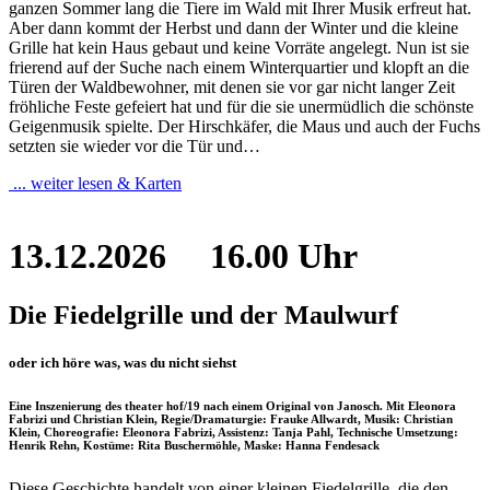
ganzen Sommer lang die Tiere im Wald mit Ihrer Musik erfreut hat.
Aber dann kommt der Herbst und dann der Winter und die kleine
Grille hat kein Haus gebaut und keine Vorräte angelegt. Nun ist sie
frierend auf der Suche nach einem Winterquartier und klopft an die
Türen der Waldbewohner, mit denen sie vor gar nicht langer Zeit
fröhliche Feste gefeiert hat und für die sie unermüdlich die schönste
Geigenmusik spielte. Der Hirschkäfer, die Maus und auch der Fuchs
setzten sie wieder vor die Tür und…
... weiter lesen & Karten
13.12.2026
16.00 Uhr
Die Fiedelgrille und der Maulwurf
oder ich höre was, was du nicht siehst
Eine Inszenierung des theater hof/19 nach einem Original von Janosch. Mit Eleonora
Fabrizi und Christian Klein, Regie/Dramaturgie: Frauke Allwardt, Musik: Christian
Klein, Choreografie: Eleonora Fabrizi, Assistenz: Tanja Pahl, Technische Umsetzung:
Henrik Rehn, Kostüme: Rita Buschermöhle, Maske: Hanna Fendesack
Diese Geschichte handelt von einer kleinen Fiedelgrille, die den