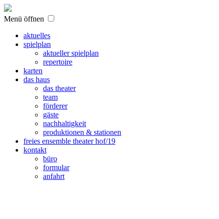
Menü öffnen
aktuelles
spielplan
aktueller spielplan
repertoire
karten
das haus
das theater
team
förderer
gäste
nachhaltigkeit
produktionen & stationen
freies ensemble theater hof/19
kontakt
büro
formular
anfahrt