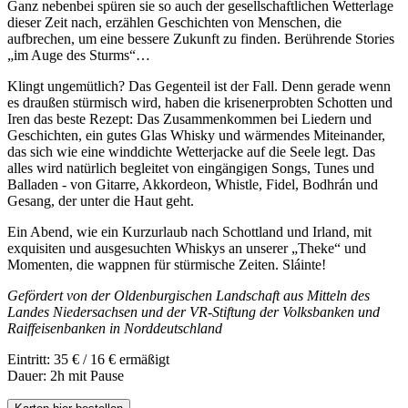
Ganz nebenbei spüren sie so auch der gesellschaftlichen Wetterlage
dieser Zeit nach, erzählen Geschichten von Menschen, die
aufbrechen, um eine bessere Zukunft zu finden. Berührende Stories
„im Auge des Sturms“…
Klingt ungemütlich? Das Gegenteil ist der Fall. Denn gerade wenn
es draußen stürmisch wird, haben die krisenerprobten Schotten und
Iren das beste Rezept: Das Zusammenkommen bei Liedern und
Geschichten, ein gutes Glas Whisky und wärmendes Miteinander,
das sich wie eine winddichte Wetterjacke auf die Seele legt. Das
alles wird natürlich begleitet von eingängigen Songs, Tunes und
Balladen - von Gitarre, Akkordeon, Whistle, Fidel, Bodhrán und
Gesang, der unter die Haut geht.
Ein Abend, wie ein Kurzurlaub nach Schottland und Irland, mit
exquisiten und ausgesuchten Whiskys an unserer „Theke“ und
Momenten, die wappnen für stürmische Zeiten. Sláinte!
Gefördert von der Oldenburgischen Landschaft aus Mitteln des
Landes Niedersachsen und der VR-Stiftung der Volksbanken und
Raiffeisenbanken in Norddeutschland
Eintritt: 35 € / 16 € ermäßigt
Dauer: 2h mit Pause