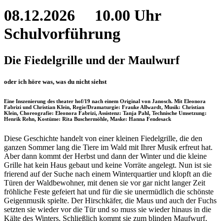
08.12.2026
10.00 Uhr
Schulvorführung
Die Fiedelgrille und der Maulwurf
oder ich höre was, was du nicht siehst
Eine Inszenierung des theater hof/19 nach einem Original von Janosch. Mit Eleonora
Fabrizi und Christian Klein, Regie/Dramaturgie: Frauke Allwardt, Musik: Christian
Klein, Choreografie: Eleonora Fabrizi, Assistenz: Tanja Pahl, Technische Umsetzung:
Henrik Rehn, Kostüme: Rita Buschermöhle, Maske: Hanna Fendesack
Diese Geschichte handelt von einer kleinen Fiedelgrille, die den
ganzen Sommer lang die Tiere im Wald mit Ihrer Musik erfreut hat.
Aber dann kommt der Herbst und dann der Winter und die kleine
Grille hat kein Haus gebaut und keine Vorräte angelegt. Nun ist sie
frierend auf der Suche nach einem Winterquartier und klopft an die
Türen der Waldbewohner, mit denen sie vor gar nicht langer Zeit
fröhliche Feste gefeiert hat und für die sie unermüdlich die schönste
Geigenmusik spielte. Der Hirschkäfer, die Maus und auch der Fuchs
setzten sie wieder vor die Tür und so muss sie wieder hinaus in die
Kälte des Winters. Schließlich kommt sie zum blinden Maufwurf,