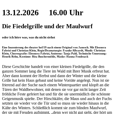
13.12.2026
16.00 Uhr
Die Fiedelgrille und der Maulwurf
oder ich höre was, was du nicht siehst
Eine Inszenierung des theater hof/19 nach einem Original von Janosch. Mit Eleonora
Fabrizi und Christian Klein, Regie/Dramaturgie: Frauke Allwardt, Musik: Christian
Klein, Choreografie: Eleonora Fabrizi, Assistenz: Tanja Pahl, Technische Umsetzung:
Henrik Rehn, Kostüme: Rita Buschermöhle, Maske: Hanna Fendesack
Diese Geschichte handelt von einer kleinen Fiedelgrille, die den
ganzen Sommer lang die Tiere im Wald mit Ihrer Musik erfreut hat.
Aber dann kommt der Herbst und dann der Winter und die kleine
Grille hat kein Haus gebaut und keine Vorräte angelegt. Nun ist sie
frierend auf der Suche nach einem Winterquartier und klopft an die
Türen der Waldbewohner, mit denen sie vor gar nicht langer Zeit
fröhliche Feste gefeiert hat und für die sie unermüdlich die schönste
Geigenmusik spielte. Der Hirschkäfer, die Maus und auch der Fuchs
setzten sie wieder vor die Tür und so muss sie wieder hinaus in die
Kälte des Winters. Schließlich kommt sie zum blinden Maufwurf,
der sie mit Freuden aufnimmt, „denn wer nicht gut sieht, der hört um