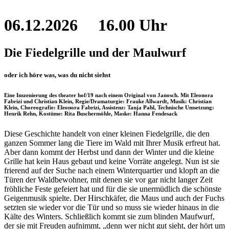
06.12.2026
16.00 Uhr
Die Fiedelgrille und der Maulwurf
oder ich höre was, was du nicht siehst
Eine Inszenierung des theater hof/19 nach einem Original von Janosch. Mit Eleonora
Fabrizi und Christian Klein, Regie/Dramaturgie: Frauke Allwardt, Musik: Christian
Klein, Choreografie: Eleonora Fabrizi, Assistenz: Tanja Pahl, Technische Umsetzung:
Henrik Rehn, Kostüme: Rita Buschermöhle, Maske: Hanna Fendesack
Diese Geschichte handelt von einer kleinen Fiedelgrille, die den
ganzen Sommer lang die Tiere im Wald mit Ihrer Musik erfreut hat.
Aber dann kommt der Herbst und dann der Winter und die kleine
Grille hat kein Haus gebaut und keine Vorräte angelegt. Nun ist sie
frierend auf der Suche nach einem Winterquartier und klopft an die
Türen der Waldbewohner, mit denen sie vor gar nicht langer Zeit
fröhliche Feste gefeiert hat und für die sie unermüdlich die schönste
Geigenmusik spielte. Der Hirschkäfer, die Maus und auch der Fuchs
setzten sie wieder vor die Tür und so muss sie wieder hinaus in die
Kälte des Winters. Schließlich kommt sie zum blinden Maufwurf,
der sie mit Freuden aufnimmt, „denn wer nicht gut sieht, der hört um