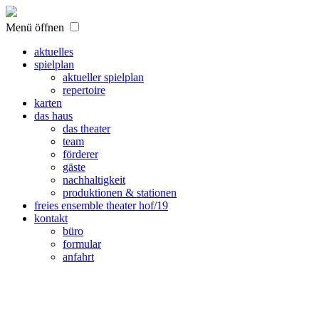
Menü öffnen
aktuelles
spielplan
aktueller spielplan
repertoire
karten
das haus
das theater
team
förderer
gäste
nachhaltigkeit
produktionen & stationen
freies ensemble theater hof/19
kontakt
büro
formular
anfahrt