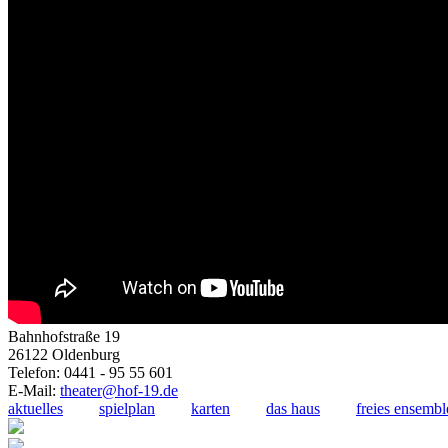
Bahnhofstraße 19
26122 Oldenburg
Telefon: 0441 - 95 55 601
E-Mail:
theater@hof-19.de
aktuelles
spielplan
karten
das haus
freies ensembl