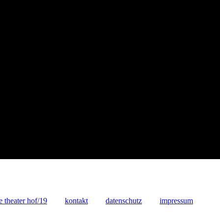
e theater hof/19
kontakt
datenschutz
impressum