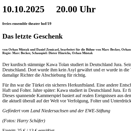
10.10.2025
20.00 Uhr
freies ensemble theater hof/19
Das letzte Geschenk
von Orhan Müstak und Daniel Zemicael, bearbeitet für die Bühne von Marc Becker, Orhan
Regie: Marc Becker, Schauspiel: Dieter Hinrichs, Orhan Müstak
Der kurdisch stämmige Kawa Tolan studiert in Deutschland Jura. Sein
Deutschland. Dort wurde ihm kein Asyl gewährt und er wurde in die T
damalige Richter die Abschiebung für richtig.
Für ihn war die Türkei ein sicheres Herkunftsland. Eine andere Ents
Haft und Folter. Jahre später: Kawa studiert in Deutschland Jura. Er f
Dieses spannende Kammerspiel basiert auf realen Ereignissen aus dem
die aktuell überall auf der Welt vor Verfolgung, Folter und Unterdrüc
Gefördert vom Land Niedersachsen und der EWE-Stiftung
(Fotos: Harry Schäfer)
Eintritt: 25 € / 13 € ermäßigt