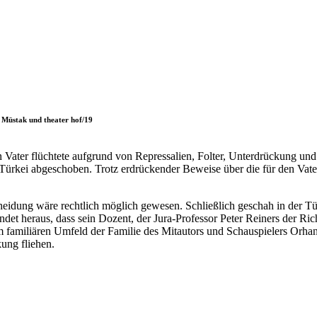
 Müstak und theater hof/19
 Vater flüchtete aufgrund von Repressalien, Folter, Unterdrückung und
ürkei abgeschoben. Trotz erdrückender Beweise über die für den Vater 
cheidung wäre rechtlich möglich gewesen. Schließlich geschah in der T
indet heraus, dass sein Dozent, der Jura-Professor Peter Reiners der Rich
 familiären Umfeld der Familie des Mitautors und Schauspielers Orhan 
kung fliehen.